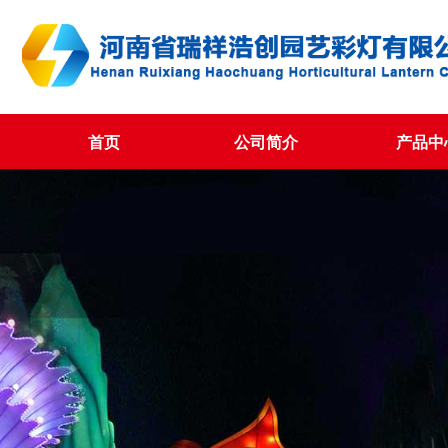
首页
公司简介
产品中