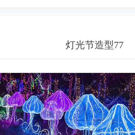
灯光节造型77